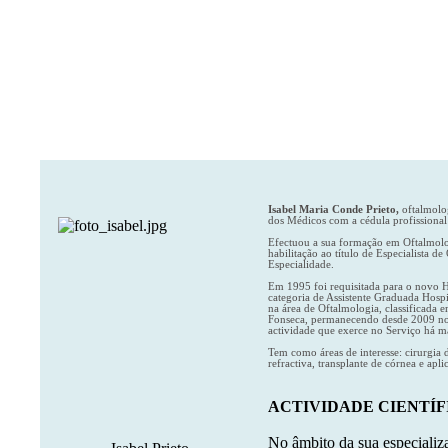
Isabel Maria Conde Prieto,
oftalmolo
dos Médicos com a cédula profissional
Efectuou a sua formação em Oftalmolog
habilitação ao título de Especialista 
Especialidade.
Em 1995 foi requisitada para o novo H
categoria de Assistente Graduada Hosp
na área de Oftalmologia, classificada 
Fonseca, permanecendo desde 2009 no 
actividade que exerce no Serviço há m
Tem como áreas de interesse: cirurgia 
refractiva, transplante de córnea e ap
ACTIVIDADE CIENTÍF
No âmbito da sua especializ