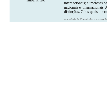
Isabel Prieto
internacionais; numerosas p
nacionais e
internacionais. 
distinções, 7 dos quais inter
Actividade de Consultadoria na área d
Tem múltiplas participações como organ
Realizou cirurgias "ao vivo" em difere
de novas técnicas cirúrgicas.
Professora convidada da
European Sch
ORGANIZAÇÔES PROFI
Sociedade Portuguesa de 
Grupo Cirurgia Implanto 
Coordenadora
2005-2006
European Society of Cata
Membro convidado do B
Membro do Educational Co
American Society of Cata